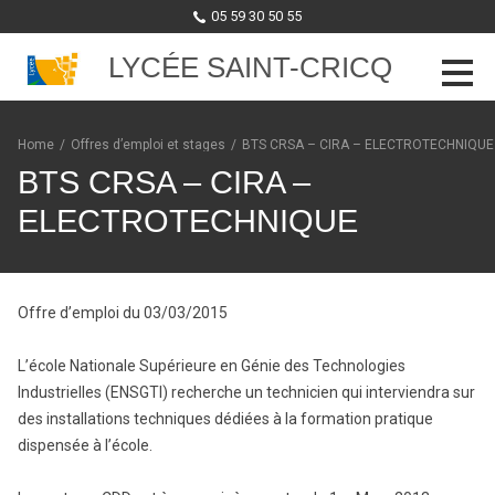
05 59 30 50 55
LYCÉE SAINT-CRICQ
Skip to content
Home
/
Offres d’emploi et stages
/
BTS CRSA – CIRA – ELECTROTECHNIQUE
BTS CRSA – CIRA –
ELECTROTECHNIQUE
Offre d’emploi du 03/03/2015
L’école Nationale Supérieure en Génie des Technologies
Industrielles (ENSGTI) recherche un technicien qui interviendra sur
des installations techniques dédiées à la formation pratique
dispensée à l’école.