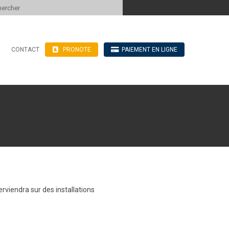
 to content
CONTACT
PRONOTE
PAIEMENT EN LIGNE
’hébergement
n ligne
blics
ve
rviendra sur des installations