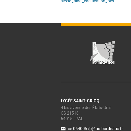
siecle_aide_codification_pcs
LYCÉE SAINT-CRICQ
4 bis avenue des États-Unis
CS 21516
64015 - PAU
ce.0640057p@ac-bordeaux.fr