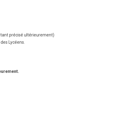
ntant précisé ultérieurement)
n des Lycéens.
ieurement.