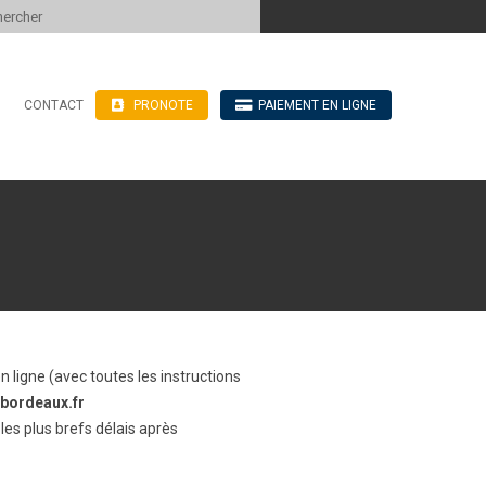
 to content
CONTACT
PRONOTE
PAIEMENT EN LIGNE
’hébergement
n ligne
blics
ve
n ligne (avec toutes les instructions
bordeaux.fr
les plus brefs délais après