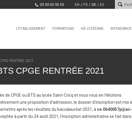
05 59 30 50 55
EN
FR
DE
ES
Skip
L’ETABLISSEMENT
FORMATIONS
VIE LYCÉENNE
INTENDANCE
Le mot du proviseur
L’international au lycée Saint-
Conseil de la Vie Lycéenne
Services d
Cricq
(CVL)
Histoire
Paiement e
La Seconde Générale et
Santé, Culture, Citoyenneté
Technologique
Encadrement
Marchés pu
 CPGE RENTRÉE 2021
Education physique et sporti
BAC Pro : CIEL anciennement
Projet d’établissement
BTS CPGE RENTRÉE 2021
Systèmes Numériques
CDI
EDUCATION TAX
CPGE – Technologies et
La MDL
Sciences Industrielles
Offres d’emploi et stages
Clubs
BTS Conseil et
 de CPGE ou BTS au lycée Saint-Cricq et nous vous en félicitons.
Commercialisation de Solutions
Techniques
tivement une proposition d’admission, le dossier d’inscription est mis e
ransmettre après les résultats du baccalauréat 2021, à
ce.0640057p@ac-
BTS CIEL anciennement
Systèmes Numériques
ptée à partir du 24 août 2021, l’inscription administrative se fait dans 
BTS Conception et Réalisation
de Systèmes Automatiques –
automatismes et robotique