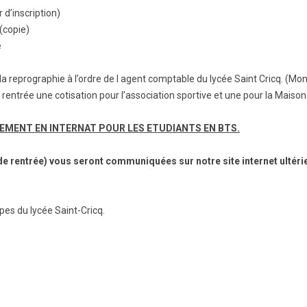
 d’inscription)
BTS Electrotechnique
(copie)
BTS Contrôle Industriel et
é
Régulation Automatique
(C.I.R.A.)
la reprographie à l’ordre de l agent comptable du lycée Saint Cricq. (Mo
Les BTS par la voie de
l’apprentissage
 rentrée une cotisation pour l’association sportive et une pour la Maiso
Licence Professionnelle
LOGEMENT EN INTERNAT POUR LES ETUDIANTS EN BTS.
de rentrée) vous seront communiquées sur notre site internet ultér
pes du lycée Saint-Cricq.