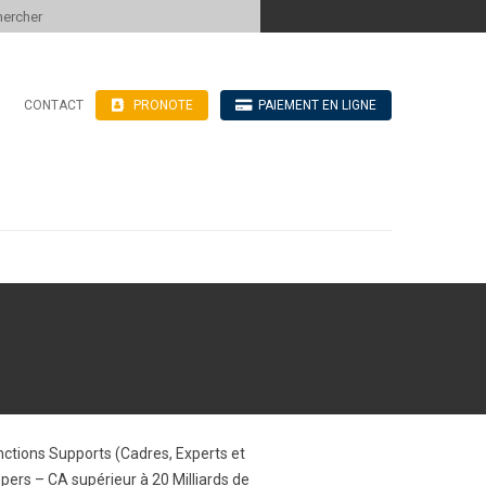
 to content
CONTACT
PRONOTE
PAIEMENT EN LIGNE
’hébergement
n ligne
blics
ve
nctions Supports (Cadres, Experts et
pers – CA supérieur à 20 Milliards de