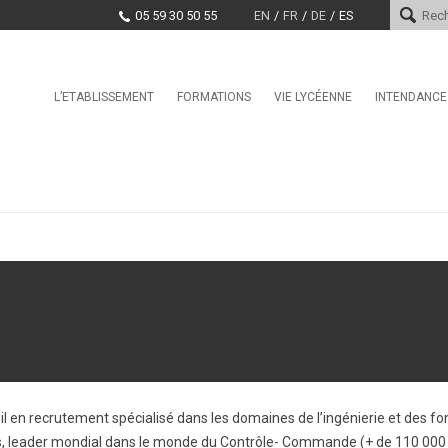
05 59 30 50 55
EN
FR
DE
ES
Skip
L’ETABLISSEMENT
FORMATIONS
VIE LYCÉENNE
INTENDANCE
Le mot du proviseur
L’international au lycée Saint-
Conseil de la Vie Lycéenne
Services d
Cricq
(CVL)
Histoire
Paiement e
La Seconde Générale et
Santé, Culture, Citoyenneté
Technologique
Encadrement
Marchés pu
Education physique et sporti
BAC Pro : CIEL anciennement
Projet d’établissement
Systèmes Numériques
CDI
EDUCATION TAX
CPGE – Technologies et
La MDL
Sciences Industrielles
Offres d’emploi et stages
Clubs
BTS Conseil et
Commercialisation de Solutions
Techniques
BTS CIEL anciennement
Systèmes Numériques
l en recrutement spécialisé dans les domaines de l’ingénierie et des fo
BTS Conception et Réalisation
de Systèmes Automatiques –
nts, leader mondial dans le monde du Contrôle- Commande (+ de 110 000 
automatismes et robotique