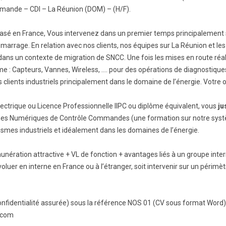
mmande – CDI – La Réunion (DOM) – (H/F).
BTS Electrotechnique
BTS Contrôle Industriel et
sé en France, Vous intervenez dans un premier temps principalement 
Régulation Automatique
(C.I.R.A.)
marrage. En relation avec nos clients, nos équipes sur La Réunion et le
dans un contexte de migration de SNCC. Une fois les mises en route réal
Les BTS par la voie de
l’apprentissage
e : Capteurs, Vannes, Wireless, …. pour des opérations de diagnostique
clients industriels principalement dans le domaine de l’énergie. Votre obj
Licence Professionnelle
lectrique ou Licence Professionnelle IIPC ou diplôme équivalent, vous
ju
es Numériques de Contrôle Commandes (une formation sur notre systè
ismes industriels et idéalement dans les domaines de l’énergie.
nération attractive + VL de fonction + avantages liés à un groupe inter
oluer en interne en France ou à l’étranger, soit intervenir sur un périmè
onfidentialité assurée) sous la référence NOS 01 (CV sous format Word)
.com