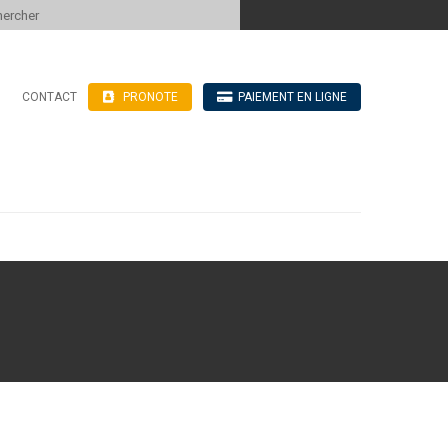
 to content
CONTACT
PRONOTE
PAIEMENT EN LIGNE
’hébergement
n ligne
blics
ve