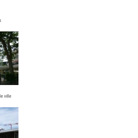
BTS Electrotechnique
BTS Contrôle Industriel et
s
Régulation Automatique
(C.I.R.A.)
Les BTS par la voie de
l’apprentissage
Licence Professionnelle
 ville