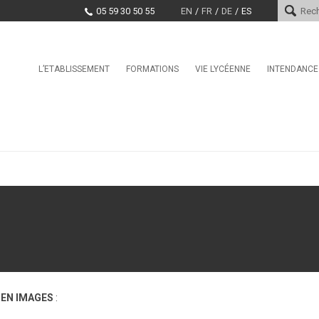
05 59 30 50 55
EN
FR
DE
ES
Skip
L’ETABLISSEMENT
FORMATIONS
VIE LYCÉENNE
INTENDANCE
Le mot du proviseur
L’international au lycée Saint-
Conseil de la Vie Lycéenne
Services d
Cricq
(CVL)
Histoire
Paiement e
La Seconde Générale et
Santé, Culture, Citoyenneté
Technologique
Encadrement
Marchés pu
Education physique et sporti
BAC Pro : CIEL anciennement
Projet d’établissement
Systèmes Numériques
CDI
EDUCATION TAX
CPGE – Technologies et
La MDL
Sciences Industrielles
Offres d’emploi et stages
Clubs
BTS Conseil et
Commercialisation de Solutions
Techniques
BTS CIEL anciennement
Systèmes Numériques
 EN IMAGES
:
BTS Conception et Réalisation
de Systèmes Automatiques –
automatismes et robotique