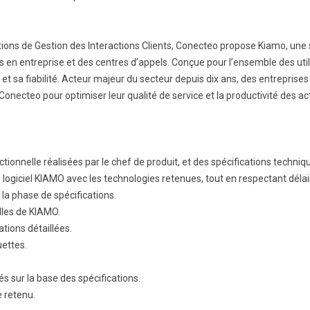
BTS Electrotechnique
BTS Contrôle Industriel et
ions de Gestion des Interactions Clients, Conecteo propose Kiamo, une so
Régulation Automatique
(C.I.R.A.)
s en entreprise et des centres d’appels. Conçue pour l’ensemble des util
t sa fiabilité. Acteur majeur du secteur depuis dix ans, des entreprises 
Les BTS par la voie de
l’apprentissage
e Conecteo pour optimiser leur qualité de service et la productivité des ac
Licence Professionnelle
ctionnelle réalisées par le chef de produit, et des spécifications techni
logiciel KIAMO avec les technologies retenues, tout en respectant délais 
 la phase de spécifications.
lles de KIAMO.
ations détaillées.
uettes.
és sur la base des spécifications.
e retenu.