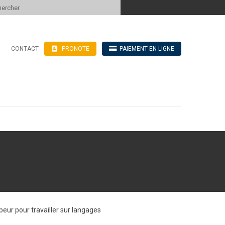
 to content
CONTACT
PRONOTE
PAIEMENT EN LIGNE
’hébergement
n ligne
blics
ve
ur pour travailler sur langages