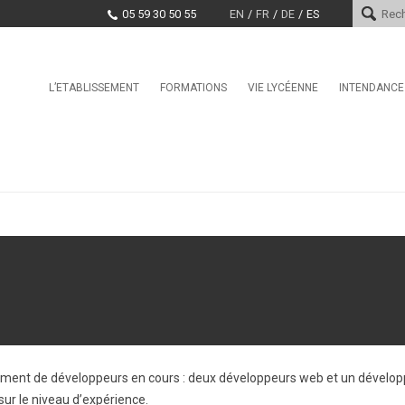
05 59 30 50 55
EN
FR
DE
ES
Skip
L’ETABLISSEMENT
FORMATIONS
VIE LYCÉENNE
INTENDANCE
Le mot du proviseur
L’international au lycée Saint-
Conseil de la Vie Lycéenne
Services d
Cricq
(CVL)
Histoire
Paiement e
La Seconde Générale et
Santé, Culture, Citoyenneté
Technologique
Encadrement
Marchés pu
Education physique et sporti
BAC Pro : CIEL anciennement
Projet d’établissement
Systèmes Numériques
CDI
EDUCATION TAX
CPGE – Technologies et
La MDL
Sciences Industrielles
Offres d’emploi et stages
Clubs
BTS Conseil et
Commercialisation de Solutions
Techniques
BTS CIEL anciennement
Systèmes Numériques
ement de développeurs en cours : deux développeurs web et un développe
BTS Conception et Réalisation
de Systèmes Automatiques –
ur le niveau d’expérience.
automatismes et robotique