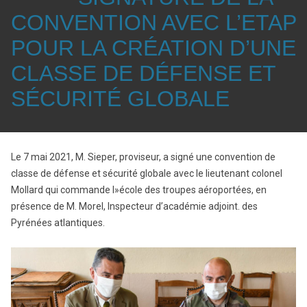
CONVENTION AVEC L’ETAP
POUR LA CRÉATION D’UNE
CLASSE DE DÉFENSE ET
SÉCURITÉ GLOBALE
Le 7 mai 2021, M. Sieper, proviseur, a signé une convention de
classe de défense et sécurité globale avec le lieutenant colonel
Mollard qui commande l»école des troupes aéroportées, en
présence de M. Morel, Inspecteur d’académie adjoint. des
Pyrénées atlantiques.