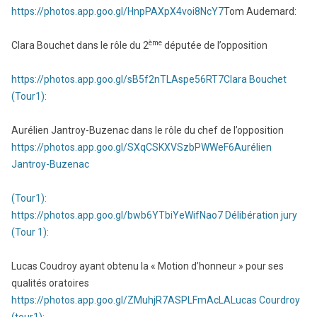
https://photos.app.goo.gl/HnpPAXpX4voi8NcY7
Tom Audemard:
ème
Clara Bouchet dans le rôle du 2
députée de l’opposition
https://photos.app.goo.gl/sB5f2nTLAspe56RT7
Clara Bouchet
(Tour1):
Aurélien Jantroy-Buzenac dans le rôle du chef de l’opposition
https://photos.app.goo.gl/SXqCSKXVSzbPWWeF6
Aurélien
Jantroy-Buzenac
(Tour1):
https://photos.app.goo.gl/bwb6YTbiYeWifNao7
Délibération jury
(Tour 1):
Lucas Coudroy ayant obtenu la « Motion d’honneur » pour ses
qualités oratoires
https://photos.app.goo.gl/ZMuhjR7ASPLFmAcLA
Lucas Courdroy