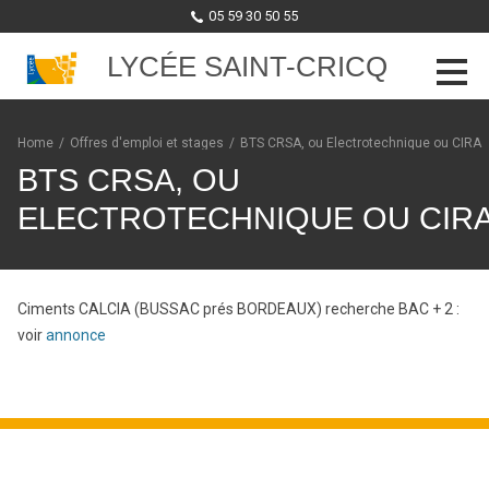
05 59 30 50 55
LYCÉE SAINT-CRICQ
Skip to content
Home
/
Offres d'emploi et stages
/
BTS CRSA, ou Electrotechnique ou CIRA
BTS CRSA, OU
ELECTROTECHNIQUE OU CIR
Ciments CALCIA (BUSSAC prés BORDEAUX) recherche BAC + 2 :
voir
annonce