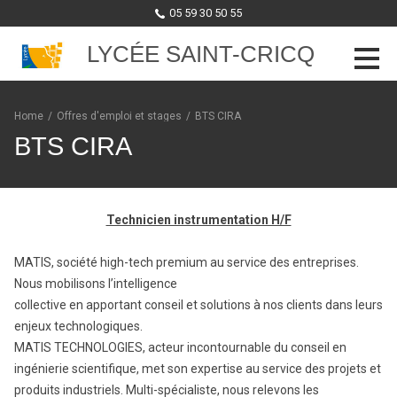
05 59 30 50 55
LYCÉE SAINT-CRICQ
Skip to content
Home
/
Offres d'emploi et stages
/
BTS CIRA
BTS CIRA
Technicien instrumentation H/F
MATIS, société high-tech premium au service des entreprises.
Nous mobilisons l’intelligence
collective en apportant conseil et solutions à nos clients dans leurs
enjeux technologiques.
MATIS TECHNOLOGIES, acteur incontournable du conseil en
ingénierie scientifique, met son expertise au service des projets et
produits industriels. Multi-spécialiste, nous relevons les