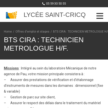
05 59 30 50 55
LYCÉE SAINT-CRICQ
Skip to content
Home
/
Offres d'emploi et stages
/
BTS CIRA : TECHNICIEN METROLOGUE H/F
BTS CIRA : TECHNICIEN
METROLOGUE H/F.
Missions
: Intégré au sein du laboratoire Mécanique de notre
agence de Pau, votre mission principale consistera à :
– Assurer des prestations de vérification et d’étalonnage
d’instruments de mesures dans les domaines : dimensionnel (fixe
& variable)
– Gestion de parc sur site client,
– Assurer le respect des délais dans le traitement du matériel