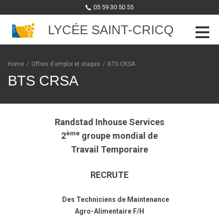
05 59 30 50 55
LYCÉE SAINT-CRICQ
Skip to content
Home
/
Offres d'emploi et stages
/
BTS CRSA
BTS CRSA
Randstad Inhouse Services
ème
2
groupe mondial de
Travail Temporaire
RECRUTE
Des Techniciens de Maintenance
Agro-Alimentaire F/H