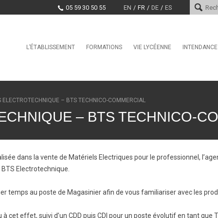
05 59 30 50 55
EN
FR
DE
ES
Skip
L’ÉTABLISSEMENT
FORMATIONS
VIE LYCÉENNE
INTENDANCE
Le mot du proviseur
International
Service Vie Scolaire
Services d
Histoire
Seconde GT
Conseil de la Vie Lycéenne
Paiement e
(CVL)
Encadrement
Section Internationale
Marchés pu
S ELECTROTECHNIQUE – BTS TECHNICO-COMMERCIAL
Américaine / BFI Américain
Santé, Culture, Citoyenneté
Projet d’établissement
ECHNIQUE – BTS TECHNICO-C
Première Générale / Terminale
Education physique et sporti
Générale
Taxe d’apprentissage
CDI
Bac Pro CIEL
Offres d’emploi et stages
La MDL
BAC STi2D
isée dans la vente de Matériels Electriques pour le professionnel, l’a
Clubs
u BTS Electrotechnique.
CPGE TSI
BTS CCST
r temps au poste de Magasinier afin de vous familiariser avec les prod
BTS CIEL
BTS CRSA
 à cet effet, suivi d’un CDD puis CDI pour un poste évolutif en tant qu