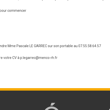
BTS Electrotechnique
l pour commencer
BTS CIRA
BTS Apprentissage
Licence Professionnelle
joindre Mme Pascale LE GARREC sur son portable au 07.55.58.64.57
re votre CV à p.legarrec@menco-rh.fr