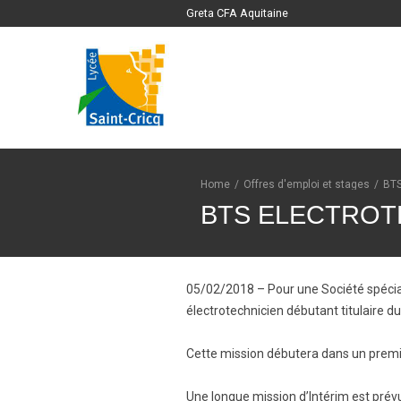
Greta CFA Aquitaine
Home
/
Offres d'emploi et stages
/
BT
BTS ELECTROT
05/02/2018 – Pour une Société spécial
électrotechnicien débutant titulaire d
Cette mission débutera dans un premie
Une longue mission d’Intérim est prévu