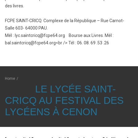
des livres.
FCPE SAINT-CRICQ Complexe de la République – Rue Carnot-
Salle 603- 64000 PAU.
Mél : lyc.saintcricq@fcpe64.org Bourse aux Livres. Mél :
bal.saintcricq@fcpe64.org<br /> Tél : 06. 08. 69 .53 .26
Home
/
LE LYCÉE SAINT-
CRICQ AU FESTIVAL DES
LYCÉENS À CENON