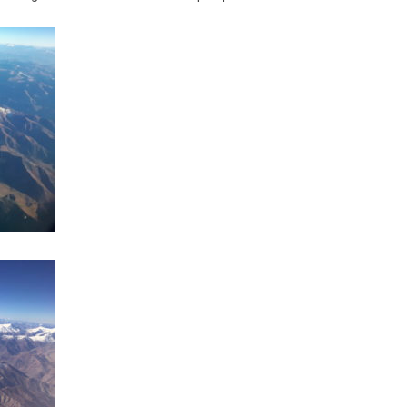
BTS Electrotechnique
BTS Contrôle Industriel et
Régulation Automatique
(C.I.R.A.)
Les BTS par la voie de
l’apprentissage
Licence Professionnelle