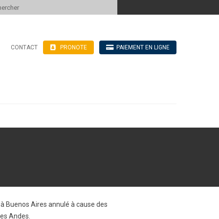
 to content
CONTACT
PRONOTE
PAIEMENT EN LIGNE
’hébergement
n ligne
blics
ve
is à Buenos Aires annulé à cause des
 des Andes.