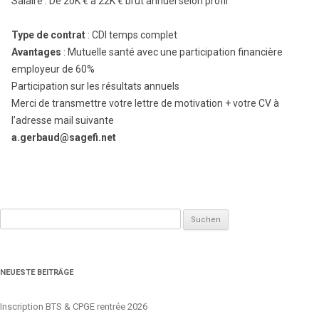
Salaire : De 20K € à 22K € brut annuel selon profil
Type de contrat
: CDI temps complet
Avantages
: Mutuelle santé avec une participation financière
employeur de 60%
Participation sur les résultats annuels
Merci de transmettre votre lettre de motivation + votre CV à
l’adresse mail suivante
a.gerbaud@sagefi.net
Suchen
nach:
NEUESTE BEITRÄGE
Inscription BTS & CPGE rentrée 2026