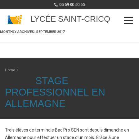
05 59 30 50 55
LYCÉE SAINT-CRICQ
MONTHLY ARCHIVES:
SEPTEMBER 2017
Skip to content
Home
/
STAGE
PROFESSIONNEL EN
ALLEMAGNE
Trois élèves de terminale Bac Pro SEN sont depuis dimanche en
Allemagne pour effectuer un stage d’un mois. Grâce à une