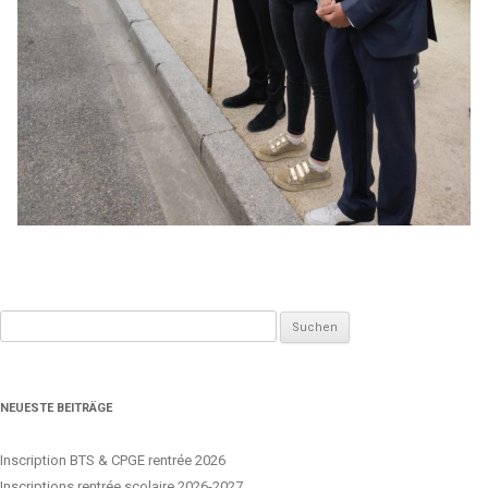
Suchen
nach:
NEUESTE BEITRÄGE
Inscription BTS & CPGE rentrée 2026
Inscriptions rentrée scolaire 2026-2027