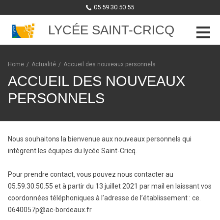
05 59 30 50 55
LYCÉE SAINT-CRICQ
Skip to content
Home
/
Actualité
/
Accueil des nouveaux personnels
ACCUEIL DES NOUVEAUX
PERSONNELS
Nous souhaitons la bienvenue aux nouveaux personnels qui
intègrent les équipes du lycée Saint-Cricq.
Pour prendre contact, vous pouvez nous contacter au
05.59.30.50.55 et à partir du 13 juillet 2021 par mail en laissant vos
coordonnées téléphoniques à l’adresse de l’établissement : ce.
0640057p@ac-bordeaux.fr