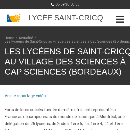
05 59 30 50 55
LYCÉE SAINT-CRICQ
Skip to content
Home
/
Actualité
/
Les lycéens de Saint-Cricq au village des sciences à Cap Sciences (Bordeaux
LES LYCÉENS DE SAINT-CRIC
AU VILLAGE DES SCIENCES À
CAP SCIENCES (BORDEAUX)
Voir le reportage vidéo
Forts de leurs succès l’année dernière où ils ont représenté la
France aux championnats du monde de robotique à Montréal, une
délégation de 26 lycéens, de 2nde5, 1ère 5, T5, 1ère 4, T4 et 1ère