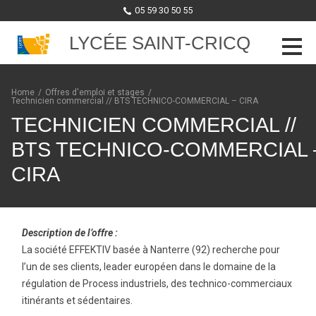
05 59 30 50 55
LYCÉE SAINT-CRICQ
Skip to content
Home
/
Offres d'emploi et stages
/
Technicien commercial // BTS TECHNICO-COMMERCIAL – CIRA
TECHNICIEN COMMERCIAL //
BTS TECHNICO-COMMERCIAL 
CIRA
Description de l’offre :
La société EFFEKTIV basée à Nanterre (92) recherche pour
l’un de ses clients, leader européen dans le domaine de la
régulation de Process industriels, des technico-commerciaux
itinérants et sédentaires.