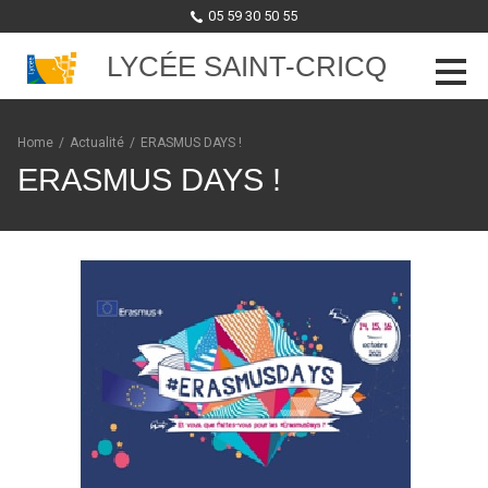
05 59 30 50 55
LYCÉE SAINT-CRICQ
Skip to content
Home
/
Actualité
/
ERASMUS DAYS !
ERASMUS DAYS !