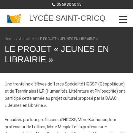
05 59 30 50 55
LYCÉE SAINT-CRICQ
Skip to content
Home
/
Actualité
/
LE PROJET « JEUNES EN LIBRAIRIE »
LE PROJET « JEUNES EN
LIBRAIRIE »
Une trentaine d’élèves de 1eres Spécialité HGGSP (Géopolitique)
et de Terminales HLP (Humanités, Littérature et Philosophie) ont
participé cette année au projet culturel proposé par la DAAC,
« Jeunes en Librairie ».
Encadrés par leur professeur d’HGGSP, Mme Kanhonou, leur
professeur de Lettres, Mme Mesplet et la professeur –