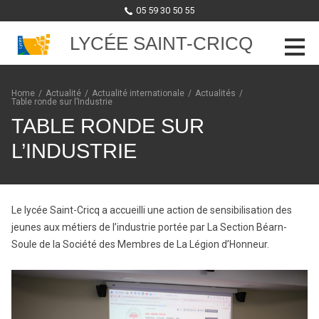
05 59 30 50 55
LYCÉE SAINT-CRICQ
Skip to content
Home
/
Actualité
/
Actualité internationale
/
Actualités
/
Table ronde sur l’Industrie
TABLE RONDE SUR
L’INDUSTRIE
Le lycée Saint-Cricq a accueilli une action de sensibilisation des
jeunes aux métiers de l’industrie portée par La Section Béarn-
Soule de la Société des Membres de La Légion d’Honneur.